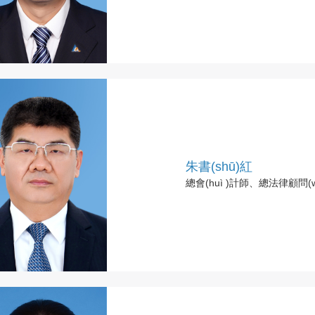
朱書(shū)紅
總會(huì )計師、總法律顧問