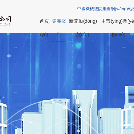
中國機械總院集團網(wǎng)站
首頁
集團概
新聞動(dòng)
主營(yíng)業(yè
(yè)
況
態(tài)
務(wù)
董事長(cháng)
集團新聞
先進(jìn)
組織建設
集團簡(j
致辭
管理團隊
媒體聚焦
技術(shù
廉政教育
董事會(h
態
組織架構
(wù)
歷屆領(l
(
直屬企業(yè)
資質(z
(wǎ
企業(yè)文化
(yù)
發(fā
聯(lián)系我們