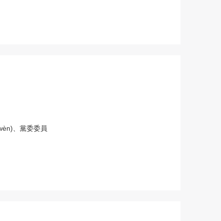
(wèn)、黨委委員