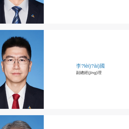
李?lèi)?ài)國
副總經(jīng)理