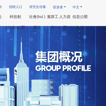
群
招聘入口
研究生培養
投資者
中文
)
科技創
社會(huì )
黨群工
人力資
信息公開
(chuàng )新
責任
作
源
(kāi)
制造
iǎn)介
人才隊伍
國資動(dòng)
研發(fā)領
企業(yè)基本
智能制造
團青、工會
社會(huì )責任
專(zhuān)家隊
研究成果
人事薪酬事項
)服務
uì )
(tài)
研究生培養
專(zhuān)題專
(lǐng)域
信息
軟件著(zhù)作
重要財務(wù)
(huì )園地
廉政法規
報告
伍
人才招聘公告
發(fā)表論文
其他公開(kāi)
ǐng)導
zhuān)欄
招聘官網
權
信息
研發(fā)機構
企業(yè)重大
信息
學(xué)術
員工招聘信息
hì)榮譽
ng)
事項
協(xié)會(huì )
招標采購信息
(shù)機構
標委會(huì )
)展歷程
組織
認證機構
檢測中心
創(chuàng )新
國際合作
平臺
出版刊物