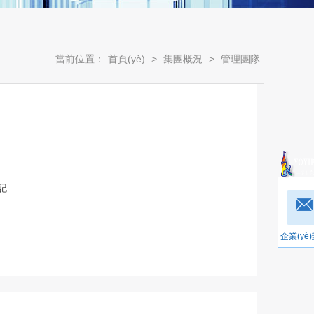
當前位置：
首頁(yè)
>
集團概況
>
管理團隊
)記
企業(yè