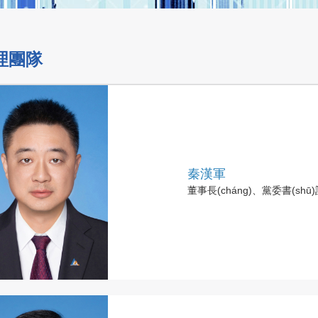
理團隊
秦漢軍
董事長(cháng)、黨委書(shū