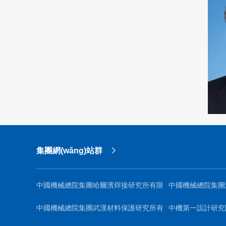
集團網(wǎng)站群
中國機械總院集團哈爾濱焊接研究所有限
中國機械總院集團沈
公司
中國機械總院集團武漢材料保護研究所有
限公司
中機第一設計研究