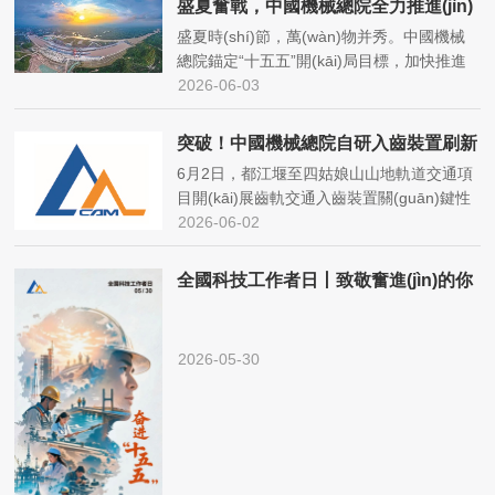
盛夏奮戰，中國機械總院全力推進(jìn)
重大項目建設
盛夏時(shí)節，萬(wàn)物并秀。中國機械
總院錨定“十五五”開(kāi)局目標，加快推進
(jìn)重大工程和重點(diǎn)項目攻堅，積極發
2026-06-03
(fā)揮“三個(gè)作用”，在火熱夏日里迸發
(fā)出昂揚的拼搏勢頭。沈鑄所承接...
突破！中國機械總院自研入齒裝置刷新
齒軌交通國際速度紀錄
6月2日，都江堰至四姑娘山山地軌道交通項
目開(kāi)展齒軌交通入齒裝置關(guān)鍵性
能試驗并取得圓滿(mǎn)成功。作為項目核
2026-06-02
心入齒裝置研制單位，中國機械總院所屬鄭
機傳動(dòng)全程...
全國科技工作者日丨致敬奮進(jìn)的你
~
2026-05-30