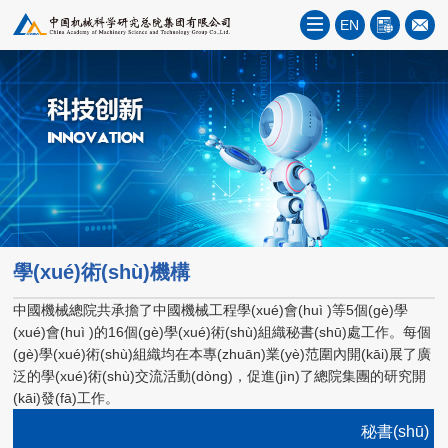
EN
學(xué)術(shù)機構
中國機械總院共承擔了中國機械工程學(xué)會(huì )等5個(gè)學
(xué)會(huì )的16個(gè)學(xué)術(shù)組織秘書(shū)處工作。每個
(gè)學(xué)術(shù)組織均在本專(zhuān)業(yè)范圍內開(kāi)展了廣
泛的學(xué)術(shù)交流活動(dòng)，促進(jìn)了總院集團的研究開
(kāi)發(fā)工作。
秘書(shū)