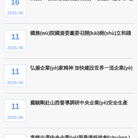
16
(huì )議暨學(xué)習貫徹習近平黨建思想會(huì
)議 完整準...
2026-06
國務(wù)院國資委黨委召開(kāi)樹(shù)立和踐
11
行正確政績(jì)觀(guān)學(xué)習教育督導組工
作座談會(huì )暨第二批...
2026-06
弘揚企業(yè)家精神 加快建設世界一流企業(yè)
11
專(zhuān)題研討班開(kāi)班
2026-06
龐驍剛赴山西督導調研中央企業(yè)安全生產
11
(chǎn)工作
2026-06
李鎮出席中央企業(yè)與香港科技創(chuàng )