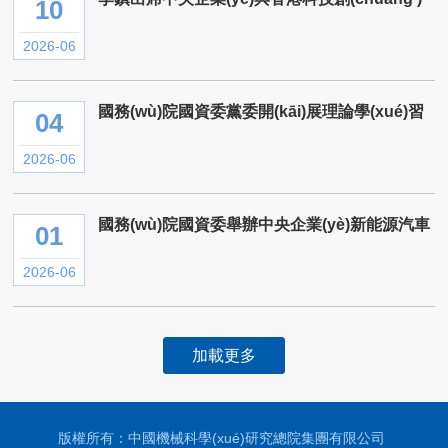
10
新融合發(fā)展專(zhuān)題會(huì )
2026-06
國務(wù)院國資委黨委開(kāi)展理論學(xué)習
04
中心組集體學(xué)習 牢固樹(shù)立和踐行正
確政績(jì)觀(guān) ...
2026-06
國務(wù)院國資委舉辦中央企業(yè)新能源汽車
01
(chē)領(lǐng)域人才特訓班
2026-06
加載更多
版權所有：中國機械科學(xué)研究總院集團有限公司