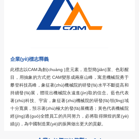
企業(yè)標志釋義
此標志以CAM為創(chuàng )意元素，造型簡(jiǎn)潔、色彩醒
目，用抽象的方式把 CAM變形成兩座山峰，寓意機械院勇于
攀登科技高峰，象征著(zhù)機械院的研發(fā)水平不斷提高和
持續發(fā)展，體現出機械院永遠進(jìn)取的信念。藍色代表
著(zhù)科技、宇宙，象征著(zhù)機械院的研發(fā)領(lǐng)域
十分寬廣，預示著(zhù)極大的發(fā)展機遇；黃色代表機械院
經(jīng)過(guò)全體員工的共同努力，必將取得輝煌的業(yè)
績(jì)，為中國制造業(yè)的振興做出更大的貢獻。