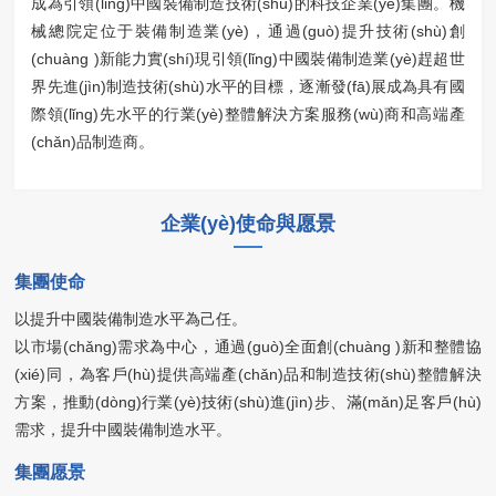
成為引領(lǐng)中國裝備制造技術(shù)的科技企業(yè)集團。機
械總院定位于裝備制造業(yè)，通過(guò)提升技術(shù)創
(chuàng )新能力實(shí)現引領(lǐng)中國裝備制造業(yè)趕超世
界先進(jìn)制造技術(shù)水平的目標，逐漸發(fā)展成為具有國
際領(lǐng)先水平的行業(yè)整體解決方案服務(wù)商和高端產
(chǎn)品制造商。
企業(yè)使命與愿景
集團使命
以提升中國裝備制造水平為己任。
以市場(chǎng)需求為中心，通過(guò)全面創(chuàng )新和整體協
(xié)同，為客戶(hù)提供高端產(chǎn)品和制造技術(shù)整體解決
方案，推動(dòng)行業(yè)技術(shù)進(jìn)步、滿(mǎn)足客戶(hù)
需求，提升中國裝備制造水平。
集團愿景