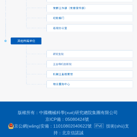
版權所有：中國機械科學(xué)研究總院集團有限公司
京ICP備：05080424號
京公網(wǎng)安備：11010802040622號
技術(shù)支
持：
北京信諾誠