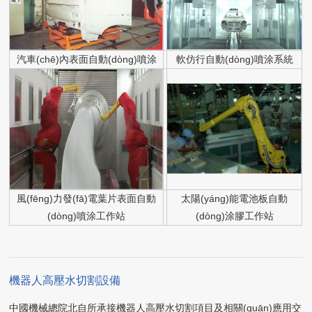
汽車(chē)內表面自動(dòng)噴涂
軟仿行自動(dòng)噴涂系統
風(fēng)力發(fā)電葉片表面自動
太陽(yáng)能電池板自動
(dòng)噴涂工作站
(dòng)涂膠工作站
機器人高壓水切割設備
中國機械總院北自所承接機器人高壓水切割項目及相關(guān)應用交