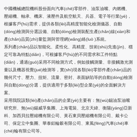
中國機械總院機科股份面向汽車(chē)零部件、油泵油嘴、內燃機、
壓縮機、軸承、機床、液壓件及航空航天、兵器、電子等行業(yè)，
根據客戶(hù)需求，提供各類(lèi)高精度智能化檢測儀器、自動
(dòng)檢測與分選設備、自動(dòng)檢測裝配生產(chǎn)線(xiàn)和
產(chǎn)品質(zhì)量監測與管理網(wǎng)絡(luò )系統。
系列產(chǎn)品以智能化、柔性化、高精度、技術(shù)先進(jìn)、穩
定可靠為特點(diǎn)，可根據客戶(hù)的不同需求和工件特點
(diǎn)，通過(guò)采用不同檢測方式，例如接觸測量、非接觸激光測
量以及機器視覺(jué)檢測等，實(shí)現各類(lèi)零部件產(chǎn)品的
幾何尺寸、壓力、扭矩、流量、密封、表面缺陷等的自動(dòng)檢測
與自動(dòng)分選，提供適用于多類(lèi)型企業(yè)的全面解決方
案。
采用我院該類(lèi)產(chǎn)品的企業(yè)主要有：無(wú)錫油泵油嘴
研究所、無(wú)錫威孚集團、上海電裝、北京天緯、衡陽(yáng)亞新
科、加西貝拉壓縮機有限公司、黃石東貝壓縮機有限公司、戴卡公
司、保定立中集團、華泰鋁輪轂有限公司、東風(fēng)汽車(chē)車
(chē)輪有限公司等。