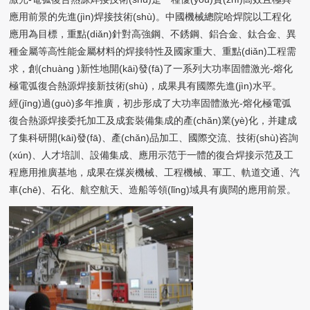
應用前景的先進(jìn)焊接技術(shù)。中國機械總院哈焊院以工程化
應用為目標，重點(diǎn)針對高強鋼、不銹鋼、鋁合金、鈦合金、異
種金屬等高性能金屬材料的焊接特性及國家重大、重點(diǎn)工程需
求，創(chuàng )新性地開(kāi)發(fā)了一系列大功率固體激光-熔化
極電弧復合熱源焊接新技術(shù)，成果具有國際先進(jìn)水平。
經(jīng)過(guò)多年推廣，初步形成了大功率固體激光-熔化極電弧
復合熱源焊接委托加工及成套裝備集成的產(chǎn)業(yè)化，并建成
了集科研開(kāi)發(fā)、產(chǎn)品加工、國際交流、技術(shù)咨詢
(xún)、人才培訓、設備集成、應用示范于一體的復合焊接示范及工
程應用推廣基地，成果在煤炭機械、工程機械、軍工、軌道交通、汽
車(chē)、石化、航空航天、造船等領(lǐng)域具有廣闊的應用前景。