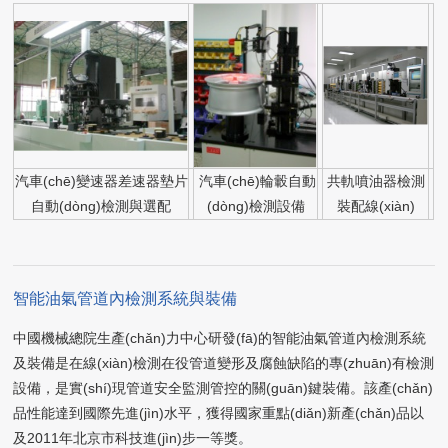
汽車(chē)變速器差速器墊片
汽車(chē)輪轂自動
共軌噴油器檢測
自動(dòng)檢測與選配
(dòng)檢測設備
裝配線(xiàn)
智能油氣管道內檢測系統與裝備
中國機械總院生產(chǎn)力中心研發(fā)的智能油氣管道內檢測系統
及裝備是在線(xiàn)檢測在役管道變形及腐蝕缺陷的專(zhuān)有檢測
設備，是實(shí)現管道安全監測管控的關(guān)鍵裝備。該產(chǎn)
品性能達到國際先進(jìn)水平，獲得國家重點(diǎn)新產(chǎn)品以
及2011年北京市科技進(jìn)步一等獎。