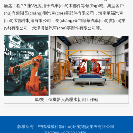
鑰匙工程?？蓮V泛應用于汽車(chē)零部件等領(lǐng)域。典型客戶
(hù)有蕪湖長(cháng)鵬汽車(chē)零部件有限公司，海南華福汽車
(chē)零部件制造有限公司，長(cháng)春市順華汽車(chē)實(shí)業
(yè)有限公司，天津博信汽車(chē)零部件有限公司等。
單/雙工位機器人高壓水切割工作站
版權所有：中國機械科學(xué)研究總院集團有限公司